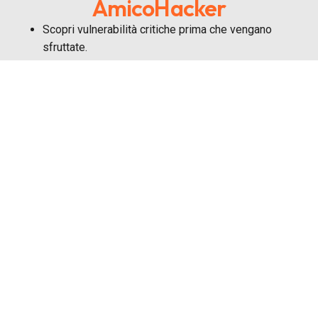
AmicoHacker
Scopri vulnerabilità critiche prima che vengano
sfruttate.
Eviti fermi operativi, perdita di dati e danni
economici.
Proteggi informazioni riservate, progetti e clienti.
Semplifichi la gestione della sicurezza senza dover
essere un tecnico.
Mantieni un livello di sicurezza costante nel tempo.
Aumenti la resilienza della tua azienda contro
attacchi sempre più frequenti.
Ricevi un controllo indipendente rispetto a ciò che il
reparto IT comunica.
Sicurezza reale, non teorica.