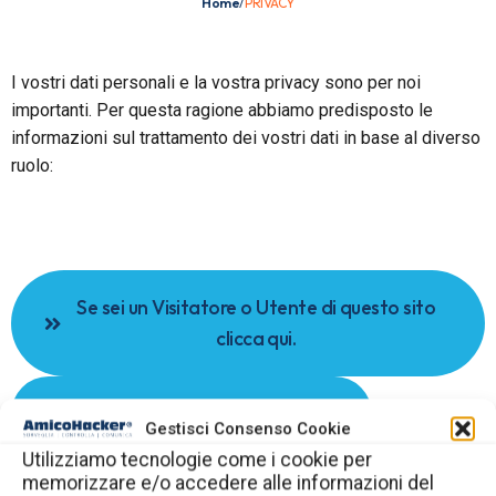
Home
/
PRIVACY
I vostri dati personali e la vostra privacy sono per noi
importanti. Per questa ragione abbiamo predisposto le
informazioni sul trattamento dei vostri dati in base al diverso
ruolo:
Se sei un Visitatore o Utente di questo sito
clicca qui.
Se sei un nostro Cliente clicca qui.
Gestisci Consenso Cookie
Utilizziamo tecnologie come i cookie per
memorizzare e/o accedere alle informazioni del
Se sei un nostro Fornitore o Consulente clicca