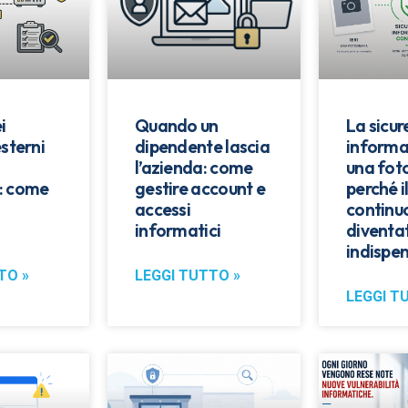
i
Quando un
La sicu
esterni
dipendente lascia
informa
l’azienda: come
una fot
: come
gestire account e
perché i
accessi
continu
informatici
diventa
indispen
TO »
LEGGI TUTTO »
LEGGI T