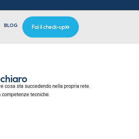
BLOG
Fai il check-up
 chiaro
pere cosa sta succedendo nella propria rete.
za competenze tecniche.