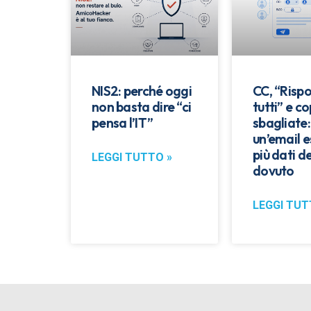
NIS2: perché oggi
CC, “Rispo
non basta dire “ci
tutti” e co
pensa l’IT”
sbagliate
un’email 
più dati de
LEGGI TUTTO »
dovuto
LEGGI TUT