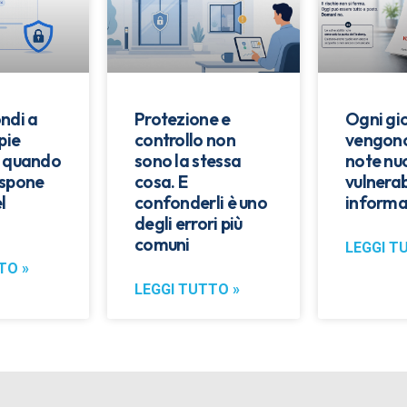
ndi a
Protezione e
Ogni gi
pie
controllo non
vengono
: quando
sono la stessa
note nu
espone
cosa. E
vulnerab
l
confonderli è uno
informa
degli errori più
comuni
LEGGI T
TO »
LEGGI TUTTO »