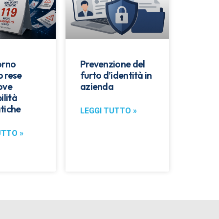
orno
Prevenzione del
 rese
furto d’identità in
ove
azienda
ilità
tiche
LEGGI TUTTO »
UTTO »