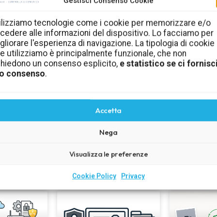
Gestisci Consenso Cookie
Cultura della sicurezza
ilizziamo tecnologie come i cookie per memorizzare e/o
cedere alle informazioni del dispositivo. Lo facciamo per
informatica in azienda
gliorare l'esperienza di navigazione. La tipologia di cookie
e utilizziamo è principalmente funzionale, che non
me
Comportamenti, regole e consigli pratici per aiutare
C
chiedono un consenso esplicito,
e statistico se ci fornisci
i e
dipendenti, collaboratori e imprenditori a ridurre i
l’ef
o consenso
.
rischi quotidiani.
Scopri la cultura della sicurezza
Accetta
Nega
Visualizza le preferenze
Ultimi articoli
Cookie Policy
Privacy