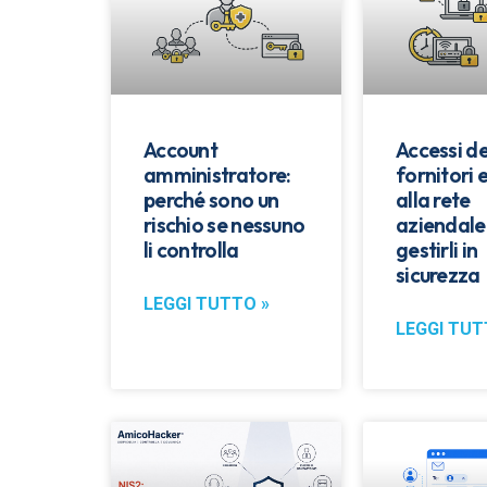
Account
Accessi de
amministratore:
fornitori 
perché sono un
alla rete
rischio se nessuno
aziendale
li controlla
gestirli in
sicurezza
LEGGI TUTTO »
LEGGI TUT