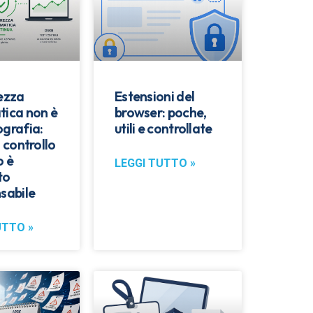
rezza
Estensioni del
tica non è
browser: poche,
ografia:
utili e controllate
l controllo
o è
LEGGI TUTTO »
to
sabile
UTTO »