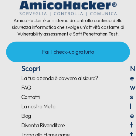
AmicoHacker è un sistema di controllo continuo della
sicurezza informatica che svolge un’attività costante di
Vulnerability assessment
e
Soft Penetration Test
.
Fai il check-up gratuito
Scopri
N
e
La tua azienda è davvero al sicuro?
w
FAQ
s
Contatti
l
La nostra Meta
e
Blog
t
Diventa Rivenditore
t
Torna alla Home page