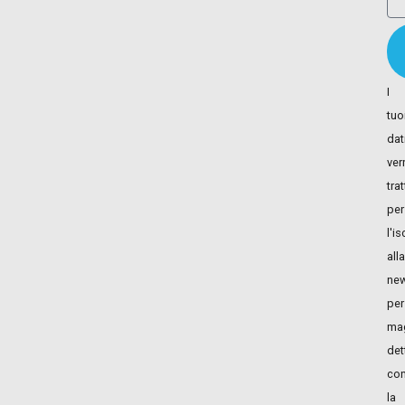
I
tuo
dat
ver
trat
per
l'i
alla
new
per
mag
det
con
la