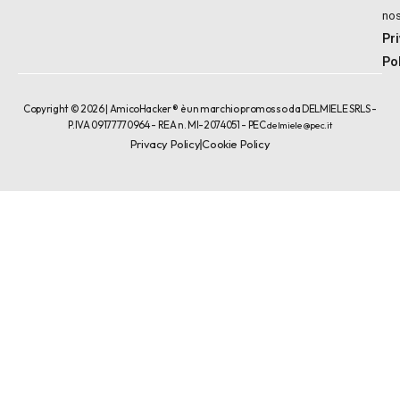
nos
Pr
Po
Copyright © 2026 | AmicoHacker ® è un marchio promosso da DELMIELE SRLS -
P.IVA 09177770964 - REA n. MI-2074051 - PEC
delmiele@pec.it
Privacy Policy
Cookie Policy