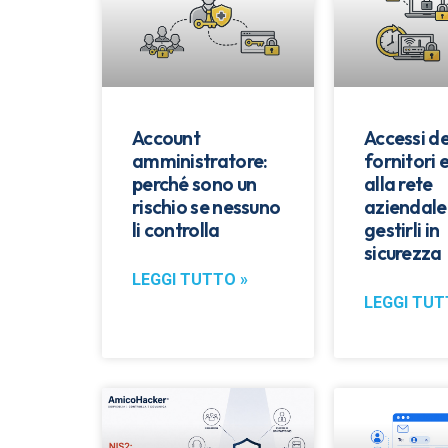
Account
Accessi de
amministratore:
fornitori 
perché sono un
alla rete
rischio se nessuno
aziendale
li controlla
gestirli in
sicurezza
LEGGI TUTTO »
LEGGI TUT