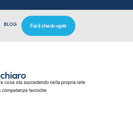
BLOG
Fai il check-up
 chiaro
pere cosa sta succedendo nella propria rete.
za competenze tecniche.