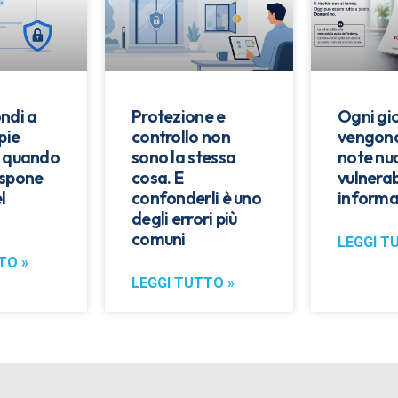
ndi a
Protezione e
Ogni gi
pie
controllo non
vengono
: quando
sono la stessa
note nu
espone
cosa. E
vulnerab
l
confonderli è uno
informa
degli errori più
comuni
LEGGI T
TO »
LEGGI TUTTO »