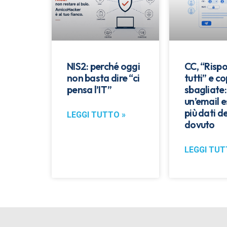
NIS2: perché oggi
CC, “Rispo
non basta dire “ci
tutti” e co
pensa l’IT”
sbagliate
un’email 
più dati de
LEGGI TUTTO »
dovuto
LEGGI TUT