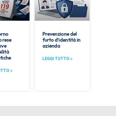
orno
Prevenzione del
 rese
furto d’identità in
ove
azienda
ilità
tiche
LEGGI TUTTO »
UTTO »