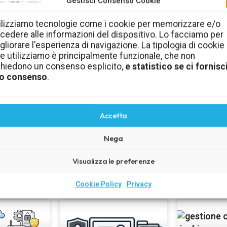
Gestisci Consenso Cookie
Cultura della sicurezza
ilizziamo tecnologie come i cookie per memorizzare e/o
cedere alle informazioni del dispositivo. Lo facciamo per
informatica in azienda
gliorare l'esperienza di navigazione. La tipologia di cookie
e utilizziamo è principalmente funzionale, che non
me
Comportamenti, regole e consigli pratici per aiutare
C
chiedono un consenso esplicito,
e statistico se ci fornisci
i e
dipendenti, collaboratori e imprenditori a ridurre i
l’ef
o consenso
.
rischi quotidiani.
Scopri la cultura della sicurezza
Accetta
Nega
Visualizza le preferenze
Ultimi articoli
Cookie Policy
Privacy