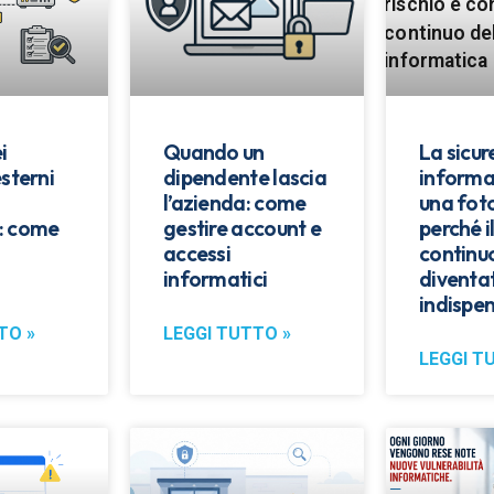
i
Quando un
La sicu
esterni
dipendente lascia
informa
l’azienda: come
una fot
: come
gestire account e
perché i
accessi
continu
informatici
diventa
indispen
TO »
LEGGI TUTTO »
LEGGI T