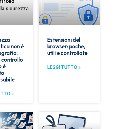
rezza
Estensioni del
tica non è
browser: poche,
ografia:
utili e controllate
l controllo
o è
LEGGI TUTTO »
to
sabile
UTTO »