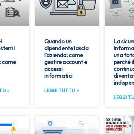
i
Quando un
La sicu
esterni
dipendente lascia
informa
l’azienda: come
una fot
: come
gestire account e
perché i
accessi
continu
informatici
diventa
indispen
TO »
LEGGI TUTTO »
LEGGI T