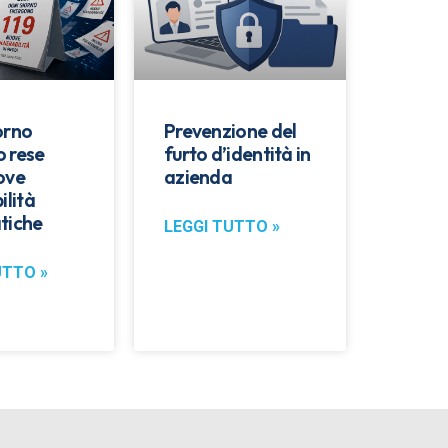
orno
Prevenzione del
 rese
furto d’identità in
ove
azienda
ilità
tiche
LEGGI TUTTO »
UTTO »