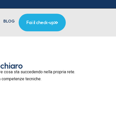
BLOG
Fai il check-up
 chiaro
pere cosa sta succedendo nella propria rete.
za competenze tecniche.