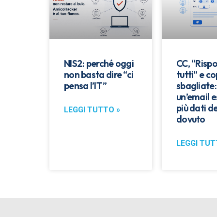
NIS2: perché oggi
CC, “Rispo
non basta dire “ci
tutti” e co
pensa l’IT”
sbagliate
un’email 
più dati de
LEGGI TUTTO »
dovuto
LEGGI TUT