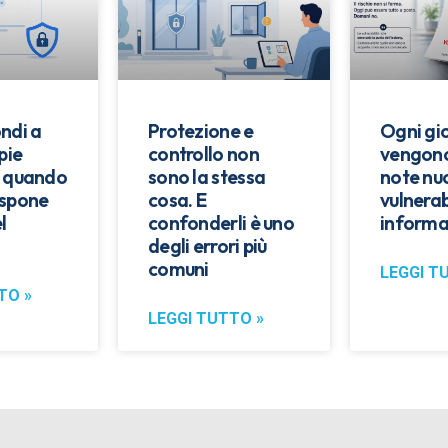
ndi a
Protezione e
Ogni gi
pie
controllo non
vengono
: quando
sono la stessa
note nu
espone
cosa. E
vulnerab
l
confonderli è uno
informa
degli errori più
comuni
LEGGI T
TO »
LEGGI TUTTO »