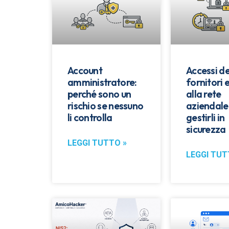
Account
Accessi de
amministratore:
fornitori 
perché sono un
alla rete
rischio se nessuno
aziendale
li controlla
gestirli in
sicurezza
LEGGI TUTTO »
LEGGI TUT