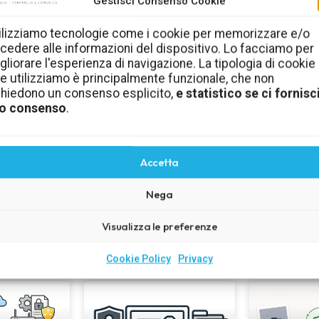
Gestisci Consenso Cookie
Cultura della sicurezza
ilizziamo tecnologie come i cookie per memorizzare e/o
cedere alle informazioni del dispositivo. Lo facciamo per
informatica in azienda
gliorare l'esperienza di navigazione. La tipologia di cookie
e utilizziamo è principalmente funzionale, che non
me
Comportamenti, regole e consigli pratici per aiutare
C
chiedono un consenso esplicito,
e statistico se ci fornisci
i e
dipendenti, collaboratori e imprenditori a ridurre i
l’ef
o consenso
.
rischi quotidiani.
Scopri la cultura della sicurezza
Accetta
Nega
Visualizza le preferenze
Ultimi articoli
Cookie Policy
Privacy