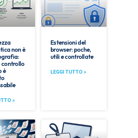
rezza
Estensioni del
tica non è
browser: poche,
ografia:
utili e controllate
l controllo
o è
LEGGI TUTTO »
to
sabile
UTTO »