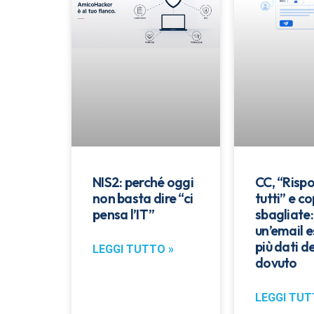
NIS2: perché oggi
CC, “Rispo
non basta dire “ci
tutti” e co
pensa l’IT”
sbagliate
un’email 
più dati de
LEGGI TUTTO »
dovuto
LEGGI TUT