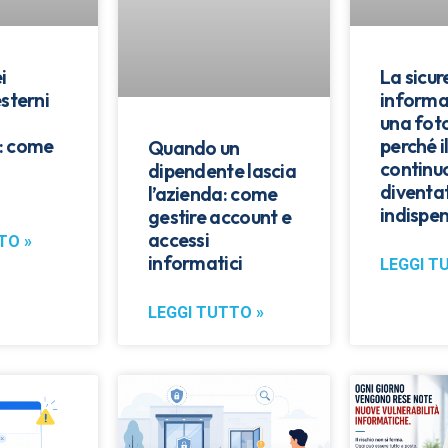
i
La sicu
esterni
informa
una fot
: come
perché i
Quando un
continu
dipendente lascia
diventa
l’azienda: come
indispen
gestire account e
accessi
TO »
informatici
LEGGI T
LEGGI TUTTO »