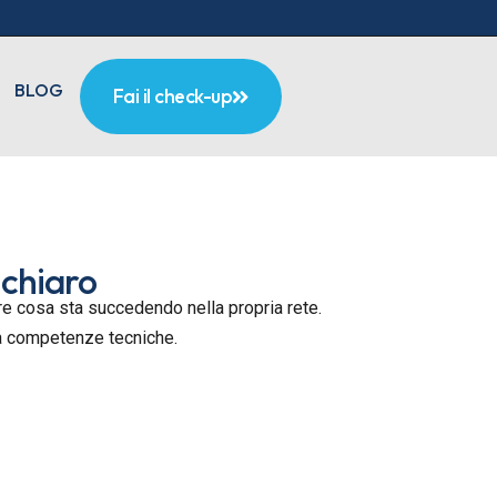
BLOG
Fai il check-up
 chiaro
pere cosa sta succedendo nella propria rete.
za competenze tecniche.