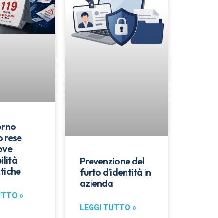
orno
 rese
ove
ilità
Prevenzione del
tiche
furto d’identità in
azienda
UTTO »
LEGGI TUTTO »