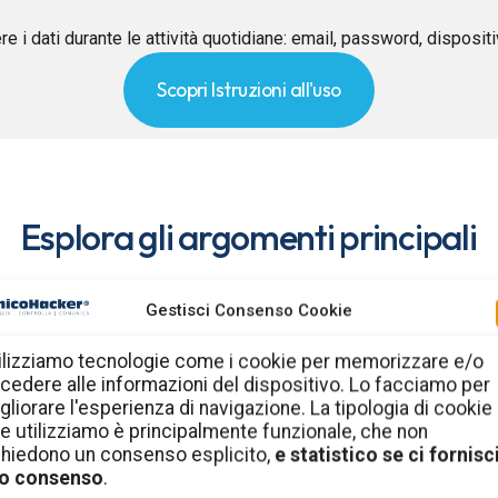
re i dati durante le attività quotidiane: email, password, disposit
Scopri Istruzioni all'uso
Esplora gli argomenti principali
Gestisci Consenso Cookie
Cultura della sicurezza
informatica in azienda
ilizziamo tecnologie come i cookie per memorizzare e/o
cedere alle informazioni del dispositivo. Lo facciamo per
gliorare l'esperienza di navigazione. La tipologia di cookie
me
Comportamenti, regole e consigli pratici per aiutare
C
e utilizziamo è principalmente funzionale, che non
i e
dipendenti, collaboratori e imprenditori a ridurre i
l’ef
chiedono un consenso esplicito,
e statistico se ci fornisci
rischi quotidiani.
o consenso
.