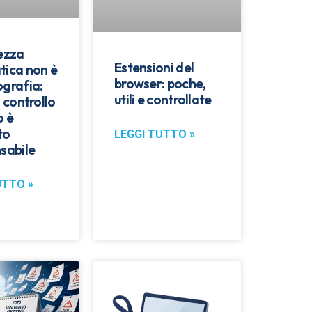
rezza
Estensioni del
tica non è
browser: poche,
ografia:
utili e controllate
l controllo
o è
to
LEGGI TUTTO »
sabile
UTTO »