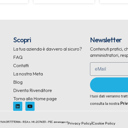
Scopri
Newsletter
La tua azienda è davvero al sicuro?
Contenuti pratici, ch
amministratori, resp
FAQ
Contatti
La nostra Meta
Blog
Diventa Rivenditore
I tuoi dati verranno trat
Torna alla Home page
Pri
consulta la nostra
.IVA 09177770964 - REA n. MI-2074051 - PEC
delmiele@pec.it
Privacy Policy
Cookie Policy