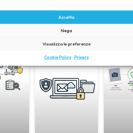
Scopri la cultura della sicurezza
Accetta
Nega
Ultimi articoli
Visualizza le preferenze
Cookie Policy
Privacy