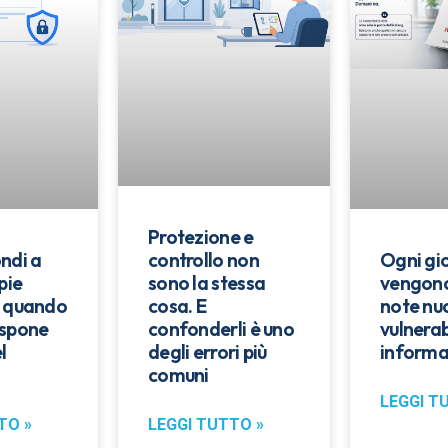
Protezione e
ndi a
Ogni gi
controllo non
pie
vengono
sono la stessa
: quando
note nu
cosa. E
espone
vulnerab
confonderli è uno
l
informa
degli errori più
comuni
LEGGI T
TO »
LEGGI TUTTO »