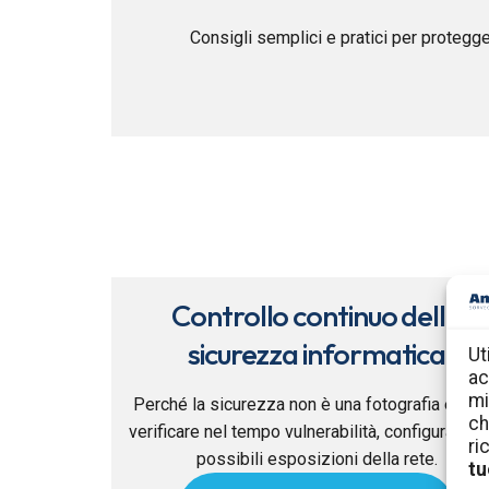
Consigli semplici e pratici per protegge
Controllo continuo della
sicurezza informatica
Ut
ac
mi
Perché la sicurezza non è una fotografia e co
ch
verificare nel tempo vulnerabilità, configurazion
ri
possibili esposizioni della rete.
tu