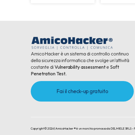
AmicoHacker è un sistema di controllo continuo
della sicurezza informatica che svolge un’attività
costante di
Vulnerability assessment
e
Soft
Penetration Test
.
Fai il check-up gratuito
Copyright © 2026 | AmicoHacker ® è un marchio promosso da DELMIELE SRLS - P