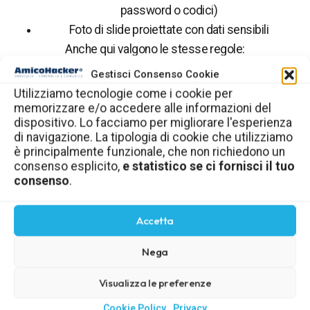
password o codici)
Foto di slide proiettate con dati sensibili
Anche qui valgono le stesse regole:
Gestisci Consenso Cookie
Evita di fotografare dati identificabili
Utilizziamo tecnologie come i cookie per
Se devi condividere, rifai il contenuto “in pulito” (es.
memorizzare e/o accedere alle informazioni del
una slide o un documento senza dati reali)
dispositivo. Lo facciamo per migliorare l'esperienza
di navigazione. La tipologia di cookie che utilizziamo
6. Regola d’oro da ricordare
è principalmente funzionale, che non richiedono un
consenso esplicito,
e statistico se ci fornisci il tuo
Ogni volta che fai uno screenshot o una foto a contenuti
consenso
.
di lavoro, chiediti:
Accetta
“Questa immagine, fuori dal contesto, rivela
qualcosa che non dovrebbe uscire
Nega
dall’azienda?”
Visualizza le preferenze
Se la risposta è anche solo
forse
, meglio fermarsi un
Cookie Policy
Privacy