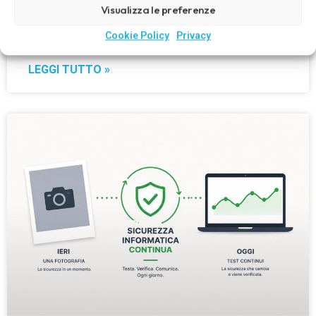
Visualizza le preferenze
Quando un dipendente lascia l’azienda:
come gestire account e accessi informatici
Cookie Policy
Privacy
LEGGI TUTTO »