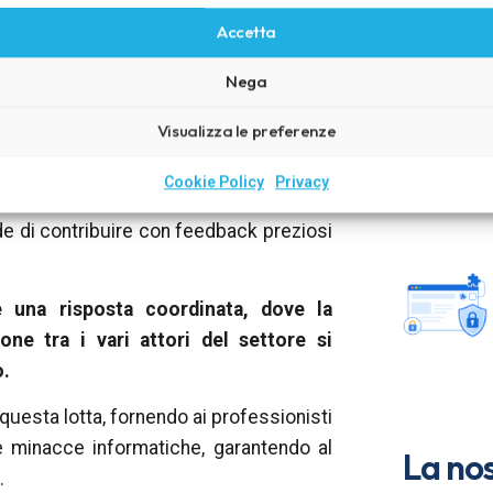
lle minacce informatiche.
Accetta
decisivo verso il rafforzamento della
Nega
 DPO e ai consulenti sulla privacy uno
Visualizza le preferenze
i e migliorare la resilienza informatica
Cookie Policy
Privacy
portunità unica di sperimentare questa
e di contribuire con feedback preziosi
ede una risposta coordinata, dove la
one tra i vari attori del settore si
o.
esta lotta, fornendo ai professionisti
le minacce informatiche, garantendo al
La nos
.