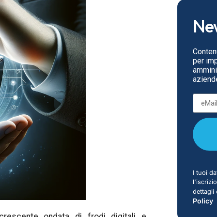
New
Contenu
per impr
amminis
aziende
I tuoi da
l'iscriz
dettagli
Policy
crescente ondata di frodi digitali e