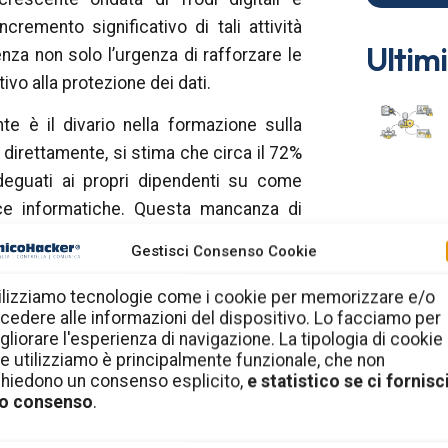
remento significativo di tali attività
Ultimi
nza non solo l’urgenza di rafforzare le
vo alla protezione dei dati.
 è il divario nella formazione sulla
direttamente, si stima che circa il 72%
adeguati ai propri dipendenti su come
cce informatiche. Questa mancanza di
 dei dati e compromette la conformità al
Gestisci Consenso Cookie
e e danni reputazionali.
ilizziamo tecnologie come i cookie per memorizzare e/o
rgono come risorse per i DPO (Data
cedere alle informazioni del dispositivo. Lo facciamo per
ffrendo una soluzione innovativa per
gliorare l'esperienza di navigazione. La tipologia di cookie
e utilizziamo è principalmente funzionale, che non
ali. AmicoHacker, attraverso l’esame
chiedono un consenso esplicito,
e statistico se ci fornisci
ettagliati in un linguaggio accessibile,
o consenso
.
verificare l’efficacia delle misure di
n solo rispettino le normative sulla