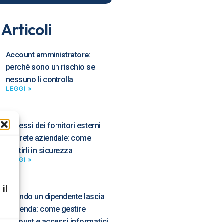
 Articoli
Account amministratore:
perché sono un rischio se
nessuno li controlla
LEGGI »
Accessi dei fornitori esterni
alla rete aziendale: come
gestirli in sicurezza
LEGGI »
 il
Quando un dipendente lascia
l’azienda: come gestire
account e accessi informatici