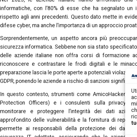
informatiche, con l’80% di esse che ha segnalato un inc
rispetto agli anni precedenti. Questo dato mette in evide
difese cyber, ma anche l’importanza di un approccio proatti
Sorprendentemente, un aspetto ancora più preoccupante
sicurezza informatica. Sebbene non sia stato specificato 
delle aziende italiane non offra corsi di formazione 
riconoscere e contrastare le frodi digitali e le mina
preparazione lascia le porte aperte a potenziali violazioni
GDPR, ponendo le aziende a rischio di sanzioni significativ
Ut
In questo contesto, strumenti come AmicoHacker eme
ac
Protection Officers) e i consulenti sulla privacy, o
mi
ch
monitorare e proteggere l’integrità dei dati aziend
ri
approfondito delle vulnerabilità e la fornitura di report d
tu
permette ai responsabili della protezione dei dati di 
sicurezza IT adottate, assicurando che le aziende no