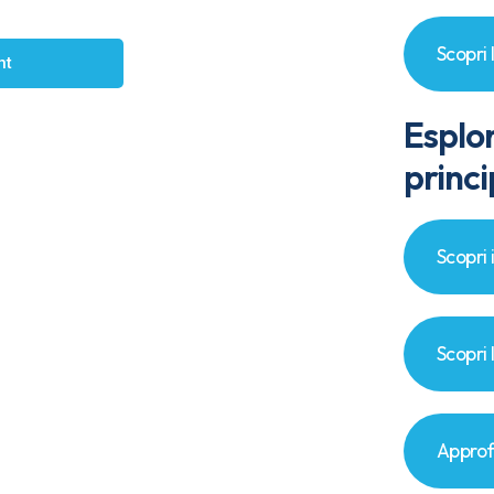
Scopri 
nt
Esplo
princi
Scopri 
Scopri 
Approf