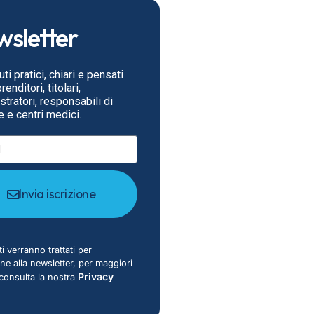
sletter
ti pratici, chiari e pensati
enditori, titolari,
tratori, responsabili di
 e centri medici.
Invia iscrizione
ti verranno trattati per
ione alla newsletter, per maggiori
Privacy
 consulta la nostra