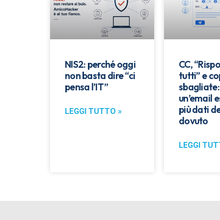
NIS2: perché oggi
CC, “Rispo
non basta dire “ci
tutti” e co
pensa l’IT”
sbagliate
un’email 
più dati de
LEGGI TUTTO »
dovuto
LEGGI TUT