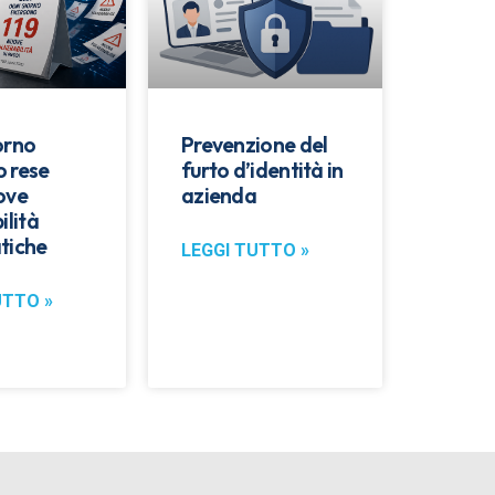
orno
Prevenzione del
 rese
furto d’identità in
ove
azienda
ilità
tiche
LEGGI TUTTO »
UTTO »