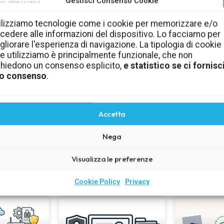
Gestisci Consenso Cookie
Cultura della sicurezza
ilizziamo tecnologie come i cookie per memorizzare e/o
cedere alle informazioni del dispositivo. Lo facciamo per
informatica in azienda
gliorare l'esperienza di navigazione. La tipologia di cookie
e utilizziamo è principalmente funzionale, che non
me
Comportamenti, regole e consigli pratici per aiutare
C
chiedono un consenso esplicito,
e statistico se ci fornisci
i e
dipendenti, collaboratori e imprenditori a ridurre i
l’ef
o consenso
.
rischi quotidiani.
Scopri la cultura della sicurezza
Accetta
Nega
Visualizza le preferenze
Ultimi articoli
Cookie Policy
Privacy