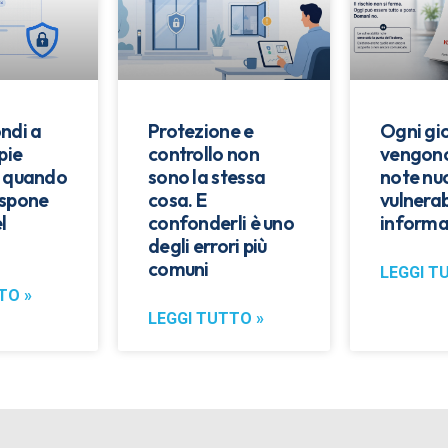
ndi a
Protezione e
Ogni gi
pie
controllo non
vengono
: quando
sono la stessa
note nu
espone
cosa. E
vulnerab
l
confonderli è uno
informa
degli errori più
comuni
LEGGI T
TO »
LEGGI TUTTO »