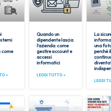
i
Quando un
La sicu
esterni
dipendente lascia
informa
l’azienda: come
una fot
: come
gestire account e
perché i
accessi
continu
informatici
diventa
indispen
TO »
LEGGI TUTTO »
LEGGI T