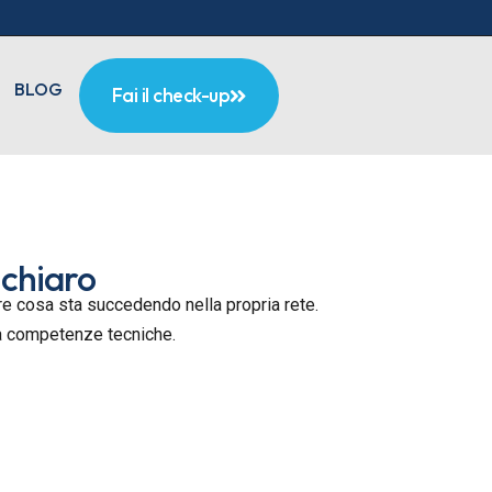
BLOG
Fai il check-up
 chiaro
pere cosa sta succedendo nella propria rete.
za competenze tecniche.