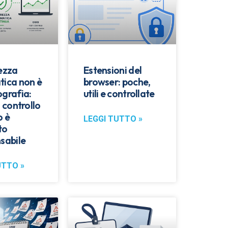
rezza
Estensioni del
tica non è
browser: poche,
ografia:
utili e controllate
l controllo
o è
LEGGI TUTTO »
to
sabile
UTTO »