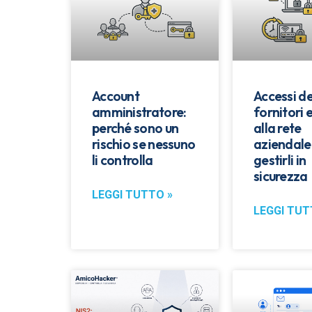
Account
Accessi de
amministratore:
fornitori 
perché sono un
alla rete
rischio se nessuno
aziendale
li controlla
gestirli in
sicurezza
LEGGI TUTTO »
LEGGI TUT