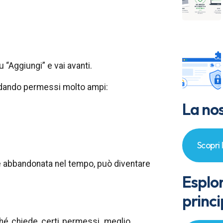
 “Aggiungi” e vai avanti.
he dando permessi molto ampi:
La nos
Scopri 
ne abbandonata nel tempo, può diventare
Esplo
princi
ché chiede certi permessi, meglio