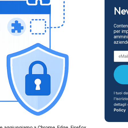
New
Contenu
per impr
amminis
aziende
I tuoi da
l'iscriz
dettagli
Policy
he aggiungiamo a Chrome, Edge, Firefox