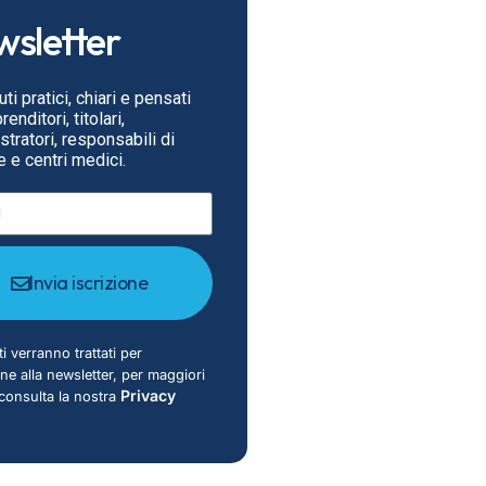
sletter
ti pratici, chiari e pensati
enditori, titolari,
tratori, responsabili di
 e centri medici.
Invia iscrizione
ti verranno trattati per
ione alla newsletter, per maggiori
Privacy
 consulta la nostra