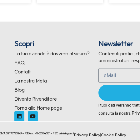
Scopri
Newsletter
La tua azienda è davvero al sicuro?
Contenuti pratici, ch
amministratori, resp
FAQ
Contatti
La nostra Meta
Blog
Diventa Rivenditore
I tuoi dati verranno trat
Torna alla Home page
Pri
consulta la nostra
.IVA 09177770964 - REA n. MI-2074051 - PEC
delmiele@pec.it
Privacy Policy
Cookie Policy