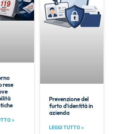
orno
 rese
ove
ilità
Prevenzione del
tiche
furto d’identità in
azienda
UTTO »
LEGGI TUTTO »