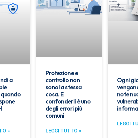
Protezione e
ndi a
Ogni gi
controllo non
pie
vengono
sono la stessa
: quando
note nu
cosa. E
espone
vulnerab
confonderli è uno
l
informa
degli errori più
comuni
LEGGI T
TO »
LEGGI TUTTO »