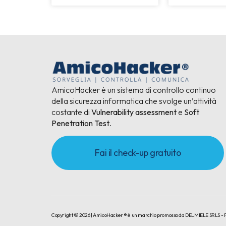
AmicoHacker è un sistema di controllo continuo
della sicurezza informatica che svolge un’attività
costante di
Vulnerability assessment
e
Soft
Penetration Test
.
Fai il check-up gratuito
Copyright © 2026 | AmicoHacker ® è un marchio promosso da DELMIELE SRLS - P