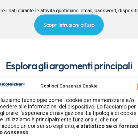
re i dati durante le attività quotidiane: email, password, disposit
Scopri Istruzioni all'uso
Esplora gli argomenti principali
Gestisci Consenso Cookie
Cultura della sicurezza
informatica in azienda
ilizziamo tecnologie come i cookie per memorizzare e/o
cedere alle informazioni del dispositivo. Lo facciamo per
gliorare l'esperienza di navigazione. La tipologia di cookie
me
Comportamenti, regole e consigli pratici per aiutare
C
e utilizziamo è principalmente funzionale, che non
i e
dipendenti, collaboratori e imprenditori a ridurre i
l’ef
chiedono un consenso esplicito,
e statistico se ci fornisci
rischi quotidiani.
o consenso
.