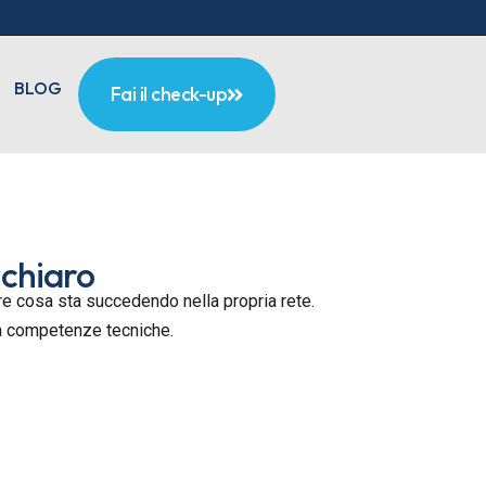
BLOG
Fai il check-up
 chiaro
pere cosa sta succedendo nella propria rete.
za competenze tecniche.