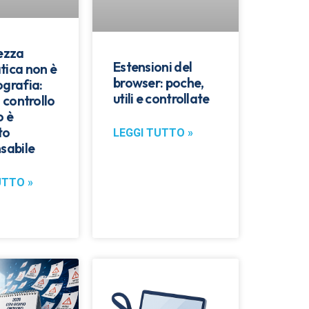
rezza
Estensioni del
tica non è
browser: poche,
ografia:
utili e controllate
l controllo
o è
to
LEGGI TUTTO »
sabile
UTTO »