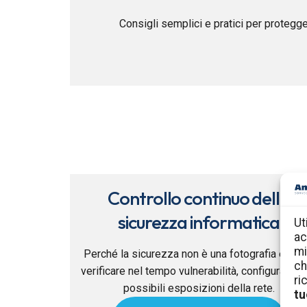
Consigli semplici e pratici per protegge
Controllo continuo della
sicurezza informatica
Ut
ac
mi
Perché la sicurezza non è una fotografia e co
ch
verificare nel tempo vulnerabilità, configurazion
ri
possibili esposizioni della rete.
tu