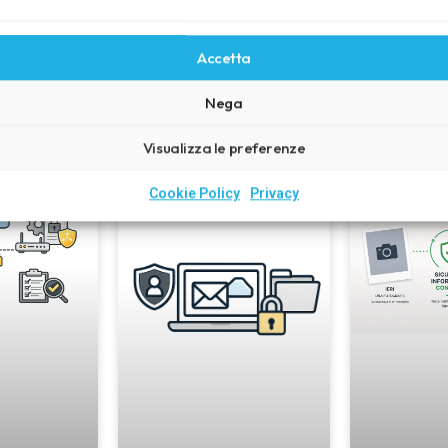
Scopri la cultura della sicurezza
Accetta
Nega
Ultimi articoli
Visualizza le preferenze
Cookie Policy
Privacy