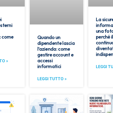
i
La sicu
esterni
informa
una fot
: come
perché i
Quando un
continu
dipendente lascia
diventa
l’azienda: come
indispen
gestire account e
accessi
TO »
informatici
LEGGI T
LEGGI TUTTO »