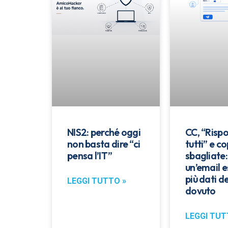
NIS2: perché oggi
CC, “Rispo
non basta dire “ci
tutti” e co
pensa l’IT”
sbagliate
un’email 
più dati de
LEGGI TUTTO »
dovuto
LEGGI TUT