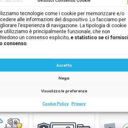
Gestisci Consenso Cookie
Cultura della sicurezza
ilizziamo tecnologie come i cookie per memorizzare e/o
cedere alle informazioni del dispositivo. Lo facciamo per
informatica in azienda
gliorare l'esperienza di navigazione. La tipologia di cookie
e utilizziamo è principalmente funzionale, che non
me
Comportamenti, regole e consigli pratici per aiutare
C
chiedono un consenso esplicito,
e statistico se ci fornisci
i e
dipendenti, collaboratori e imprenditori a ridurre i
l’ef
o consenso
.
rischi quotidiani.
Scopri la cultura della sicurezza
Accetta
Nega
Visualizza le preferenze
Ultimi articoli
Cookie Policy
Privacy