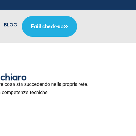
BLOG
Fai il check-up
 chiaro
pere cosa sta succedendo nella propria rete.
za competenze tecniche.