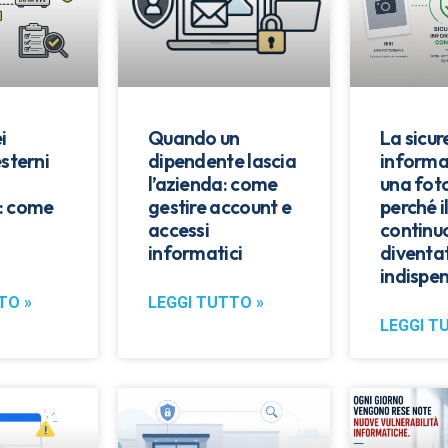
i
Quando un
La sicu
esterni
dipendente lascia
informa
l’azienda: come
una fot
: come
gestire account e
perché i
accessi
continu
informatici
diventa
indispen
TO »
LEGGI TUTTO »
LEGGI T