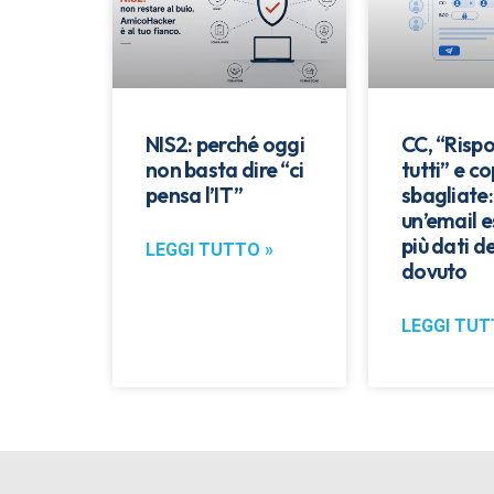
NIS2: perché oggi
CC, “Rispo
non basta dire “ci
tutti” e co
pensa l’IT”
sbagliate
un’email 
più dati de
LEGGI TUTTO »
dovuto
LEGGI TUT