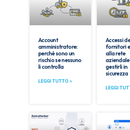
Account
Accessi de
amministratore:
fornitori 
perché sono un
alla rete
rischio se nessuno
aziendale
li controlla
gestirli in
sicurezza
LEGGI TUTTO »
LEGGI TUT