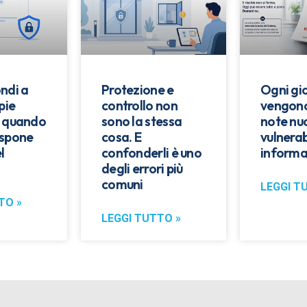
ndi a
Protezione e
Ogni gi
pie
controllo non
vengono
: quando
sono la stessa
note nu
espone
cosa. E
vulnerab
l
confonderli è uno
informa
degli errori più
comuni
LEGGI T
TO »
LEGGI TUTTO »