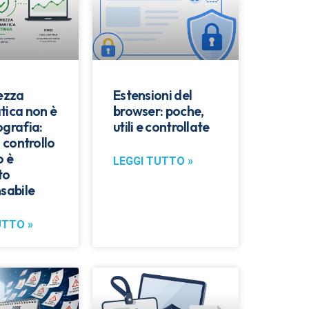
rezza
Estensioni del
tica non è
browser: poche,
ografia:
utili e controllate
l controllo
o è
LEGGI TUTTO »
to
sabile
UTTO »