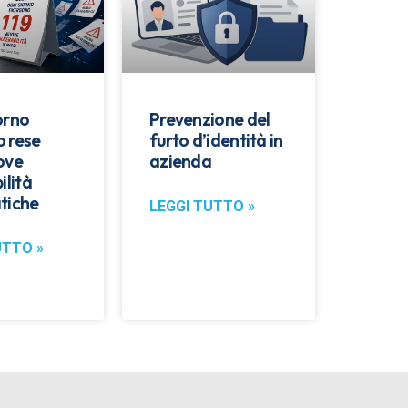
orno
Prevenzione del
 rese
furto d’identità in
ove
azienda
ilità
tiche
LEGGI TUTTO »
UTTO »