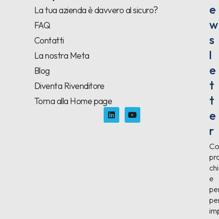
e
La tua azienda è davvero al sicuro?
w
FAQ
s
Contatti
l
La nostra Meta
e
Blog
t
Diventa Rivenditore
t
Torna alla Home page
e
r
Co
pra
chi
e
pe
pe
im