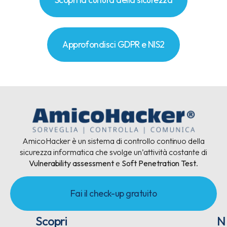
Approfondisci GDPR e NIS2
AmicoHacker è un sistema di controllo continuo della
sicurezza informatica che svolge un’attività costante di
Vulnerability assessment
e
Soft Penetration Test
.
Fai il check-up gratuito
Scopri
N