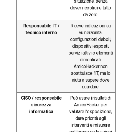
situazione, senza
dover ricostruire tutto
da zero.
Responsabile IT /
Riceve indicazioni su
tecnico interno
vulnerabilità,
configurazioni deboli,
dispositivi esposti,
servizi attivi o elementi
dimenticati.
AmicoHacker non
sostituisce l’IT, ma lo
aiuta a sapere dove
guardare.
CISO / responsabile
Può usare i risultati di
sicurezza
AmicoHacker per
informatica
valutare l’esposizione,
dare priorità agli
interventi e misurare
nel tempo se le azioni