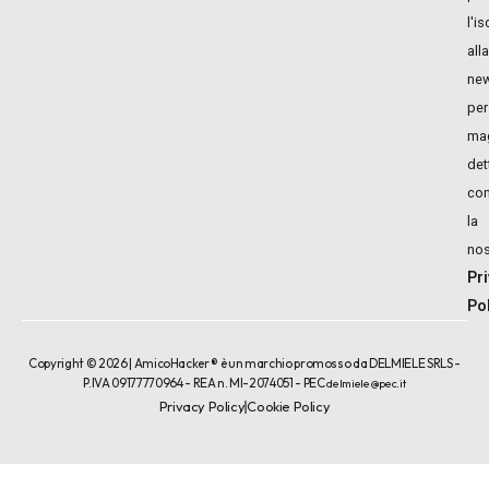
l'i
alla
new
per
mag
det
con
la
nos
Pr
Po
Copyright © 2026 | AmicoHacker ® è un marchio promosso da DELMIELE SRLS -
P.IVA 09177770964 - REA n. MI-2074051 - PEC
delmiele@pec.it
Privacy Policy
Cookie Policy