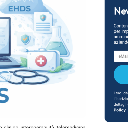
New
Contenu
per impr
amminis
aziende
I tuoi da
l'iscriz
dettagli
Policy
 clinico, interoperabilità, telemedicina,