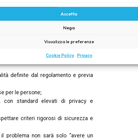
perativo del regolamento
Accetta
dati.
sto, significa due cose: protezione e
Nega
S si appoggia su norme già esistenti
iva NIS, introducendo anche regole
Visualizza le preferenze
Cookie Policy
Privacy
lità definite dal regolamento e previa
se per le persone;
i, con standard elevati di privacy e
spettare criteri rigorosi di sicurezza e
 il problema non sarà solo “avere un