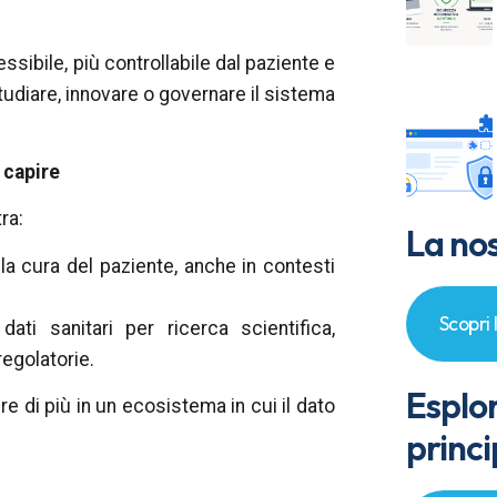
essibile, più controllabile dal paziente e
studiare, innovare o governare il sistema
 capire
ra:
La nos
er la cura del paziente, anche in contesti
Scopri 
 dati sanitari per ricerca scientifica,
regolatorie.
Esplo
e di più in un ecosistema in cui il dato
princi