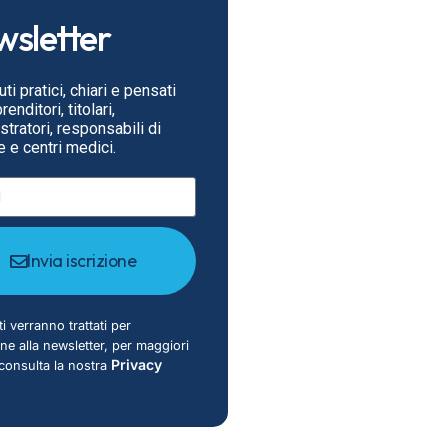
sletter
ti pratici, chiari e pensati
enditori, titolari,
tratori, responsabili di
 e centri medici.
Invia iscrizione
ti verranno trattati per
ione alla newsletter, per maggiori
Privacy
 consulta la nostra