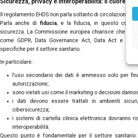
Sicurezza, privacy e interoperabilità: il cuore o
Il regolamento EHDS non parla soltanto di circolazione dei 
Parla anche di
fiducia
, e la fiducia, in questo conte
sicurezza. La Commissione europea chiarisce che l’EHD
come GDPR, Data Governance Act, Data Act e dirett
specifiche per il settore sanitario.
In particolare:
l’uso secondario dei dati è ammesso solo per fina
autorizzazione;
sono vietati usi come il marketing o decisioni danno
i dati devono essere trattati in ambienti sicur
cibersicurezza;
i sistemi di cartella clinica elettronica dovranno ri
interoperabilità.
Questo punto è fondamentale per il settore sanitario: