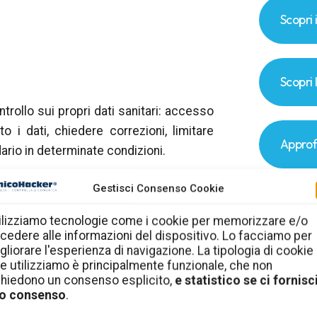
Scopri 
Scopri 
ntrollo sui propri dati sanitari: accesso
o i dati, chiedere correzioni, limitare
Approf
ario in determinate condizioni.
 mira a rendere più semplice l’accesso ai
Gestisci Consenso Cookie
erse, riducendo oneri amministrativi e
ilizziamo tecnologie come i cookie per memorizzare e/o
cedere alle informazioni del dispositivo. Lo facciamo per
gliorare l'esperienza di navigazione. La tipologia di cookie
e utilizziamo è principalmente funzionale, che non
pere se l’infrastruttura che lo ospita è
chiedono un consenso esplicito,
e statistico se ci fornisci
o consenso
.