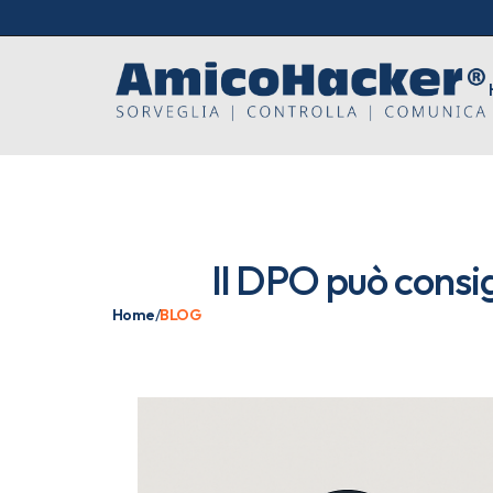
Il DPO può consig
Home
/
BLOG