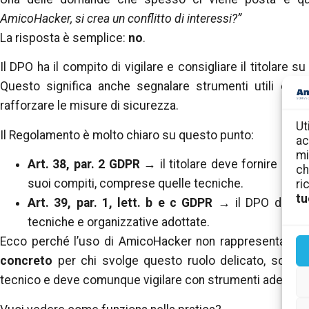
AmicoHacker, si crea un conflitto di interessi?”
La risposta è semplice:
no
.
Il DPO ha il compito di vigilare e consigliare il titolare 
Questo significa anche segnalare strumenti utili e 
rafforzare le misure di sicurezza.
Ut
Il Regolamento è molto chiaro su questo punto:
ac
mi
Art. 38, par. 2 GDPR
→ il titolare deve fornire al D
ch
suoi compiti, comprese quelle tecniche.
ri
tu
Art. 39, par. 1, lett. b e c GDPR
→ il DPO deve so
tecniche e organizzative adottate.
Ecco perché l’uso di AmicoHacker non rappresenta un c
concreto
per chi svolge questo ruolo delicato, soprat
tecnico e deve comunque vigilare con strumenti adeguati