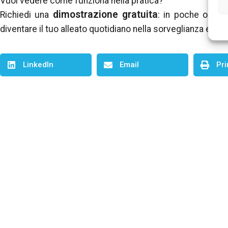
Vuoi vedere come funziona nella pratica?
dimostrazione gratuita
Richiedi una
: in poche ore 
diventare il tuo alleato quotidiano nella sorveglianza e nel
LinkedIn
Email
Pri