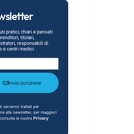
sletter
ti pratici, chiari e pensati
enditori, titolari,
tratori, responsabili di
 e centri medici.
Invia iscrizione
ti verranno trattati per
ione alla newsletter, per maggiori
Privacy
 consulta la nostra