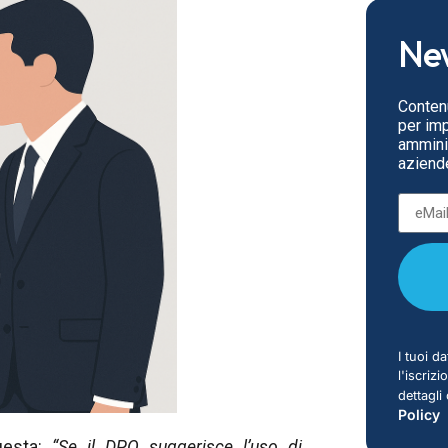
New
Contenu
per impr
amminis
aziende
I tuoi da
l'iscriz
dettagli
Policy
uesta:
“Se il DPO suggerisce l’uso di