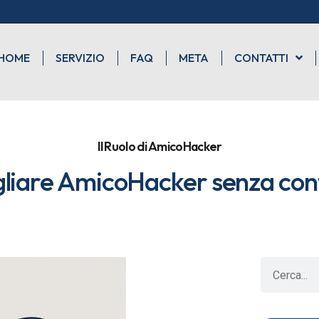
HOME
SERVIZIO
FAQ
META
CONTATTI
Il Ruolo di AmicoHacker
liare AmicoHacker senza confl