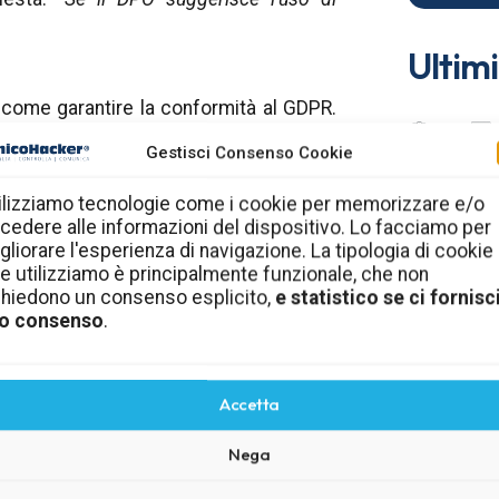
Ultimi
su come garantire la conformità al GDPR.
terzi, come AmicoHacker, che possano
Gestisci Consenso Cookie
ilizziamo tecnologie come i cookie per memorizzare e/o
cedere alle informazioni del dispositivo. Lo facciamo per
gliorare l'esperienza di navigazione. La tipologia di cookie
PO le risorse necessarie per svolgere i
e utilizziamo è principalmente funzionale, che non
chiedono un consenso esplicito,
e statistico se ci fornisci
o consenso
.
rvegliare e consigliare sulle misure
onflitto di interessi, ma
un supporto
Accetta
tutto quando il DPO non ha un profilo
.
Nega