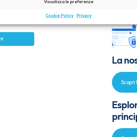
Visualizza le preferenze
ti mostreremo come AmicoHacker può
Cookie Policy
Privacy
 rispetto del GDPR.
nt
La nos
Scopri 
Esplo
princi