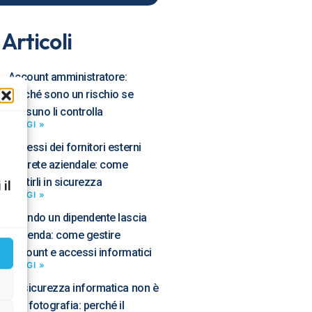
 Articoli
Account amministratore:
perché sono un rischio se
nessuno li controlla
LEGGI »
Accessi dei fornitori esterni
alla rete aziendale: come
gestirli in sicurezza
 il
LEGGI »
Quando un dipendente lascia
l’azienda: come gestire
account e accessi informatici
LEGGI »
La sicurezza informatica non è
una fotografia: perché il