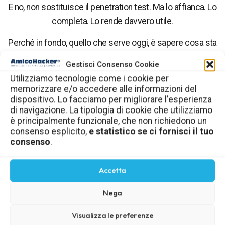
E no, non sostituisce il penetration test. Ma lo affianca. Lo
completa. Lo rende davvero utile.
Perché in fondo, quello che serve oggi, è sapere cosa sta
succedendo. Sempre.
Gestisci Consenso Cookie
Non solo quando arriva qualcuno a fare la foto.
Utilizziamo tecnologie come i cookie per
memorizzare e/o accedere alle informazioni del
dispositivo. Lo facciamo per migliorare l'esperienza
LinkedIn
Email
di navigazione. La tipologia di cookie che utilizziamo
è principalmente funzionale, che non richiedono un
consenso esplicito,
e statistico se ci fornisci il tuo
Print
consenso
.
Accetta
Nega
Visualizza le preferenze
Newsletter