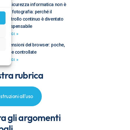
La sicurezza informatica non è
una fotografia: perché il
controllo continuo è diventato
indispensabile
LEGGI »
Estensioni del browser: poche,
utili e controllate
LEGGI »
tra rubrica
Istruzioni all'uso
ra gli argomenti
pali