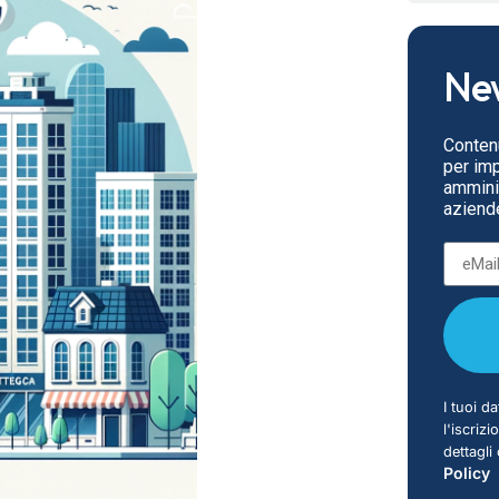
New
Contenu
per impr
amminis
aziende
I tuoi da
l'iscriz
dettagli
Policy