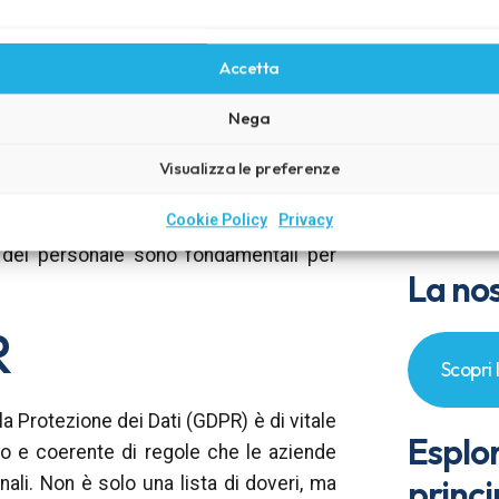
Accetta
tica è la mancanza di formazione e
Nega
cchi informatici spesso iniziano con
d. Gli hacker utilizzano tecniche come
Visualizza le preferenze
 e una volta all’interno del sistema,
Cookie Policy
Privacy
devastante.
e del personale sono fondamentali per
La nos
R
Scopri 
a Protezione dei Dati (GDPR) è di vitale
Esplo
o e coerente di regole che le aziende
princi
ali. Non è solo una lista di doveri, ma