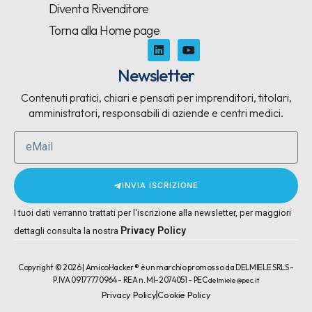
Diventa Rivenditore
Torna alla Home page
Newsletter
Contenuti pratici, chiari e pensati per imprenditori, titolari,
amministratori, responsabili di aziende e centri medici.
INVIA ISCRIZIONE
I tuoi dati verranno trattati per l'iscrizione alla newsletter, per maggiori
Privacy Policy
dettagli consulta la nostra
Copyright © 2026 | AmicoHacker ® è un marchio promosso da DELMIELE SRLS -
P.IVA 09177770964 - REA n. MI-2074051 - PEC
delmiele@pec.it
Privacy Policy
Cookie Policy