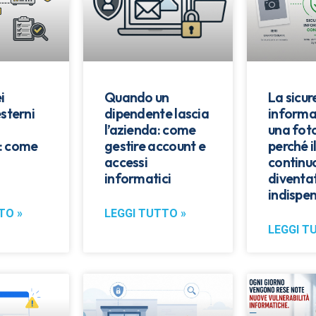
i
Quando un
La sicu
esterni
dipendente lascia
informa
l’azienda: come
una fot
: come
gestire account e
perché i
accessi
continu
informatici
diventa
indispen
TO »
LEGGI TUTTO »
LEGGI T