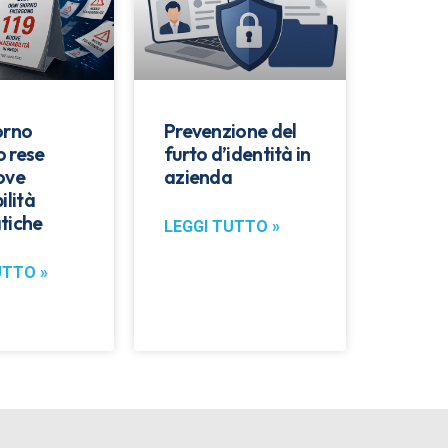
orno
Prevenzione del
 rese
furto d’identità in
ove
azienda
ilità
tiche
LEGGI TUTTO »
UTTO »