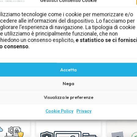
Gestisci Consenso Cookie
Cultura della sicurezza
ilizziamo tecnologie come i cookie per memorizzare e/o
cedere alle informazioni del dispositivo. Lo facciamo per
informatica in azienda
gliorare l'esperienza di navigazione. La tipologia di cookie
e utilizziamo è principalmente funzionale, che non
me
Comportamenti, regole e consigli pratici per aiutare
C
chiedono un consenso esplicito,
e statistico se ci fornisci
i e
dipendenti, collaboratori e imprenditori a ridurre i
l’ef
o consenso
.
rischi quotidiani.
Scopri la cultura della sicurezza
Accetta
Nega
Visualizza le preferenze
Ultimi articoli
Cookie Policy
Privacy