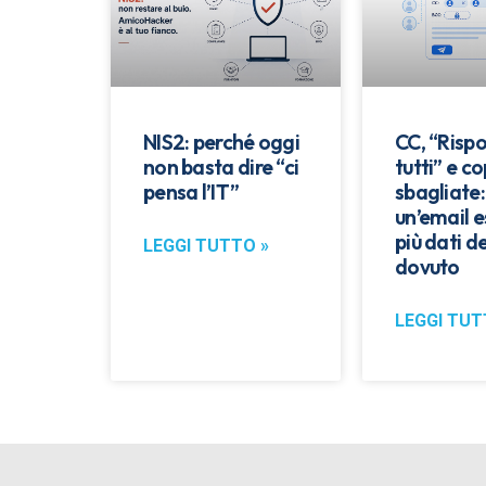
NIS2: perché oggi
CC, “Rispo
non basta dire “ci
tutti” e co
pensa l’IT”
sbagliate
un’email 
più dati de
LEGGI TUTTO »
dovuto
LEGGI TUT