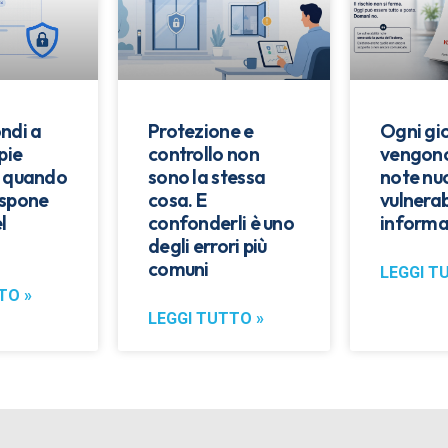
ndi a
Protezione e
Ogni gi
pie
controllo non
vengono
: quando
sono la stessa
note nu
espone
cosa. E
vulnerab
l
confonderli è uno
informa
degli errori più
comuni
LEGGI T
TO »
LEGGI TUTTO »