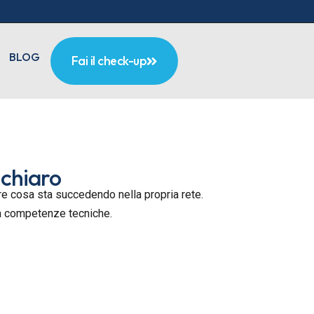
BLOG
Fai il check-up
 chiaro
pere cosa sta succedendo nella propria rete.
za competenze tecniche.