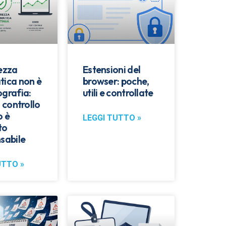
rezza
Estensioni del
tica non è
browser: poche,
ografia:
utili e controllate
l controllo
o è
LEGGI TUTTO »
to
sabile
UTTO »