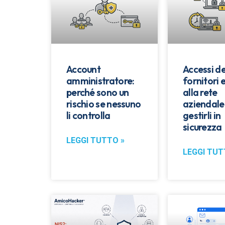
Account
Accessi de
amministratore:
fornitori 
perché sono un
alla rete
rischio se nessuno
aziendale
li controlla
gestirli in
sicurezza
LEGGI TUTTO »
LEGGI TUT