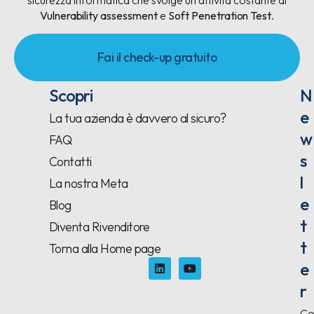
sicurezza informatica che svolge un’attività costante di
Vulnerability assessment
e
Soft Penetration Test
.
Fai il check-up gratuito
Scopri
N
e
La tua azienda è davvero al sicuro?
w
FAQ
s
Contatti
l
La nostra Meta
e
Blog
t
Diventa Rivenditore
t
Torna alla Home page
e
r
Co