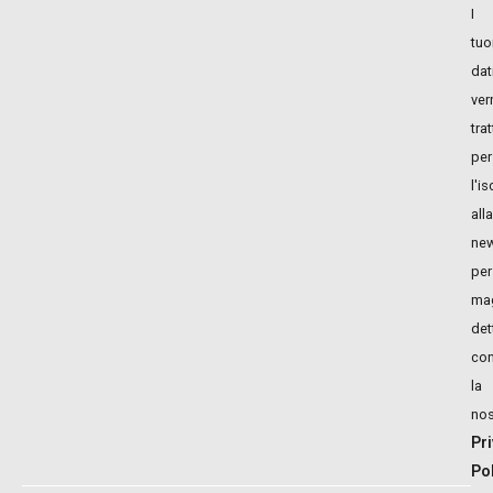
I
tuo
dat
ver
trat
per
l'i
alla
new
per
mag
det
con
la
nos
Pr
Po