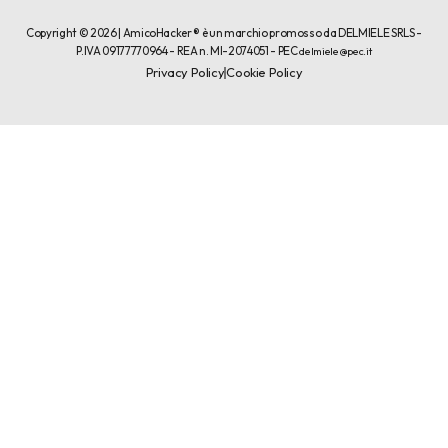
Copyright © 2026 | AmicoHacker ® è un marchio promosso da DELMIELE SRLS -
P.IVA 09177770964 - REA n. MI-2074051 - PEC
delmiele@pec.it
Privacy Policy
Cookie Policy